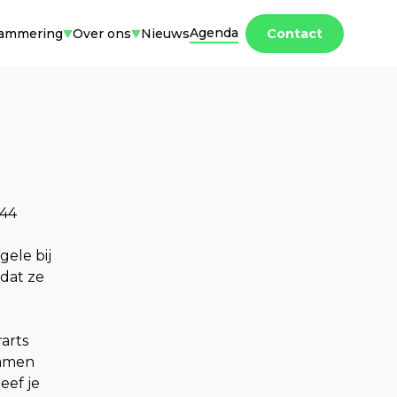
Agenda
rammering
Over ons
Nieuws
Contact
944
ele bij
 dat ze
rarts
namen
eef je