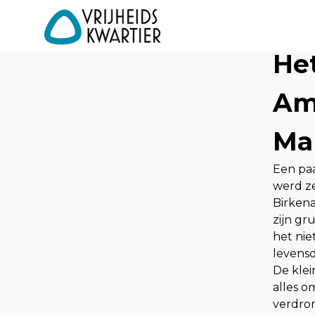
Het
Am
Ma
Een paa
werd ze
Birken
zijn gr
het nie
levensdr
De klei
alles o
verdron