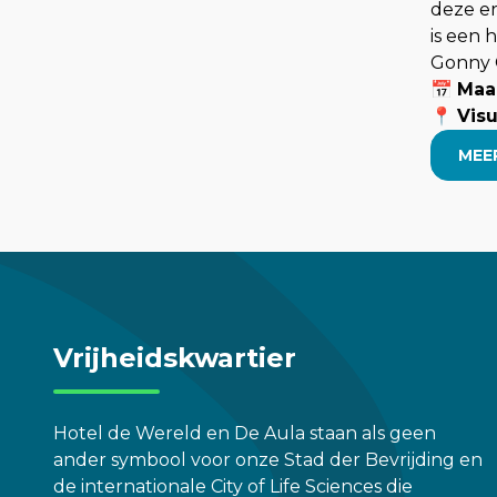
deze e
is een 
Gonny 
📅
Maan
📍
Vis
MEE
Vrijheidskwartier
Hotel de Wereld en De Aula staan als geen
ander symbool voor onze Stad der Bevrijding en
de internationale City of Life Sciences die