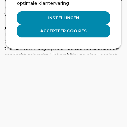
Vrijheidskwartier is een gastvrije locatie en biedt alle
optimale klantervaring
ruimte voor ‘ontmoeten’ en voor het ‘doorgeven
van de verhalen’.
INSTELLINGEN
Agenderen en innoveren
ACCEPTEER COOKIES
In het Vrijheidskwartier wordt genoten van vrijheid
en vrije tijd. Met moderne middelen worden
thema’s van vroeger, nu en de toekomst onder de
aandacht gebracht. Het ambitieuze plan voor het
Vrijheidskwartier brengt de historische vestingstad -
en universiteitsstad Wageningen, gesitueerd in een
adembenemende natuurrijke omgeving, op alle
fronten meerwaarde.