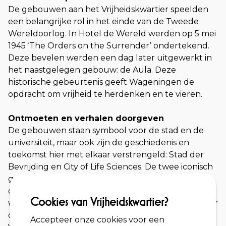
De gebouwen aan het Vrijheidskwartier speelden
een belangrijke rol in het einde van de Tweede
Wereldoorlog. In Hotel de Wereld werden op 5 mei
1945 ‘The Orders on the Surrender’ ondertekend.
Deze bevelen werden een dag later uitgewerkt in
het naastgelegen gebouw: de Aula. Deze
historische gebeurtenis geeft Wageningen de
opdracht om vrijheid te herdenken en te vieren.
Ontmoeten en verhalen doorgeven
De gebouwen staan symbool voor de stad en de
universiteit, maar ook zijn de geschiedenis en
toekomst hier met elkaar verstrengeld: Stad der
Bevrijding en City of Life Sciences. De twee iconisch
gebouwen worden pijlers van gastvrijheid en
cultuur. Het tussenliggende Irene brigadeplein
Cookies van Vrijheidskwartier?
wordt getransformeerd tot een groene ruimte voor
ontmoeting, bezinning en verdieping. Het
Accepteer onze cookies voor een