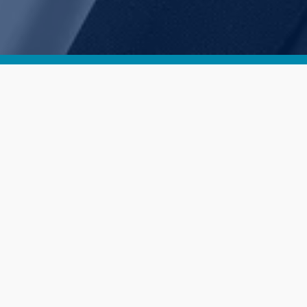
Jan Brokken brengt reddingverhaal muzikaal 
Compassie' in deel drie van Vrijheidskwartier
Bestseller-auteur Jan Brokken draagt onder muzik