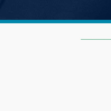
tot leven over 'Moed en
 in Concert
ale begeleiding van celliste Lidy